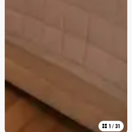
1
/
31