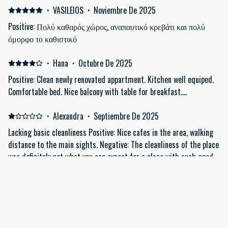
·
VASILEIOS
·
Noviembre De 2025
Positive: Πολύ καθαρός χώρος, αναπαυτικό κρεβάτι και πολύ
όμορφο το καθιστικό
·
Hana
·
Octubre De 2025
Positive: Clean newly renovated appartment. Kitchen well equiped.
Comfortable bed. Nice balcony with table for breakfast....
·
Alexandra
·
Septiembre De 2025
Lacking basic cleanliness Positive: Nice cafes in the area, walking
distance to the main sights. Negative: The cleanliness of the place
was definitely not what you can expect for a place with such good
ratings and for this price!! On arrival, there were hairs on the
bathroom floor and in one of the beds, crumbs on the floor, a big
and sticky stain on the floor next to the bed, missing sheets on
Mostrar todos los 9 opiniones
the beds.. after immediately pointing this out to the company who
rents out the apartment, it was promised that someone would