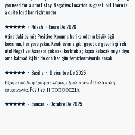
you need for a short stay. Negative: Location is great, but there is
a quite loud bar right under.
·
Nilsah
·
Enero De 2026
Atina’daki evimiz Positive: Konumu harika odanın büyüklüğü
kocaman, her yere yakın. Kendi evimiz gibi gayet de güvenli şifreli
otel Negative: Asansör çok eski korktuk açıkçası kalacak mıyız diye
ama kalmadık:) bir de oda her gün temizlenmiyordu ancak
söyleyince temizleniyor o biraz garip onun dışı sevmediğimiz bir şey
yok
·
Basilis
·
Diciembre De 2025
Εξαιρετικό διαμέρισμα πλήρως εξοπλισμένο! Πολύ καλή
επικοινωνία. Positive: Η ΤΟΠΟΘΕΣΙΑ
·
duncan
·
Octubre De 2025
an excellent location, with excellent facilities Positive: the location
of the apartment was excellent, right in the iddle of a busy hub,
with plenty to see, eat and drink