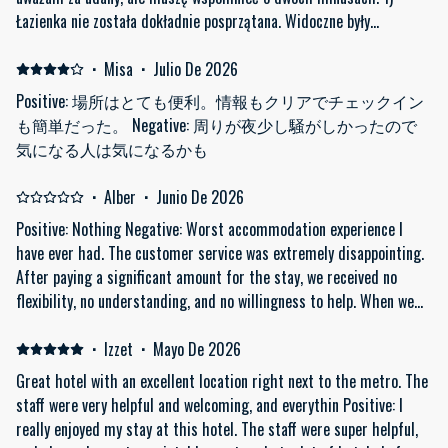
Łazienka nie została dokładnie posprzątana. Widoczne były
pozostałości po goleniu poprzednich gości, a także niedokładnie
zostały wyczyszczone niektóre akcesoria łazienkowe. 2) W pokoju
·
Misa
·
Julio De 2026
było głośno ze względu na dźwięki dobiegające z zewnątrz.
Positive: 場所はとても便利。情報もクリアでチェックイン
も簡単だった。 Negative: 周りが夜少し騒がしかったので
気になる人は気になるかも
·
Alber
·
Junio De 2026
Positive: Nothing Negative: Worst accommodation experience I
have ever had. The customer service was extremely disappointing.
After paying a significant amount for the stay, we received no
flexibility, no understanding, and no willingness to help. When we
requested fresh towels, our request was refused. When we asked
for a short late check-out because of a delayed flight, we were
·
Izzet
·
Mayo De 2026
asked to pay an additional €50 just to stay a couple more hours.
Great hotel with an excellent location right next to the metro. The
What was most frustrating was the inconsistency in
staff were very helpful and welcoming, and everythin Positive: I
communication. First, the management apologized and
really enjoyed my stay at this hotel. The staff were super helpful,
acknowledged the issues we raised, then later claimed everything