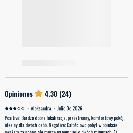
Opiniones
4.30
(
24
)
·
Aleksandra
·
Julio De 2026
Positive: Bardzo dobra lokalizacja, przestronny, komfortowy pokój,
idealny dla dwóch osób. Negative: Całościowo pobyt w obiekcie
uważam za udany, ale muszę wspomnieć o dwóch minusach. 1)