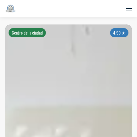
Centro de la ciudad
4.90
★