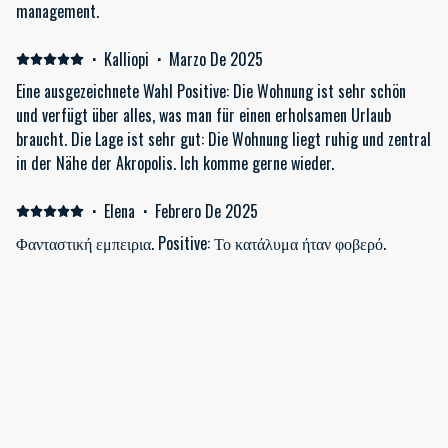
management.
·
Kalliopi
·
Marzo De 2025
Eine ausgezeichnete Wahl Positive: Die Wohnung ist sehr schön
und verfügt über alles, was man für einen erholsamen Urlaub
braucht. Die Lage ist sehr gut: Die Wohnung liegt ruhig und zentral
in der Nähe der Akropolis. Ich komme gerne wieder.
·
Elena
·
Febrero De 2025
Φανταστική εμπειρια. Positive: Το κατάλυμα ήταν φοβερό.
Αρχικα είναι ακριβώς όπως και στις φωτογραφίες. Επειτα ήταν
πεντακαθαρο, περιποιημένο και υπερπληρες. Η τοποθεσία πολύ
καλή και η θέα από τα μπαλκόνια το ίδιο. Θα το
ξαναεπισκεπτομουν χωρίς δεύτερη σκέψη.