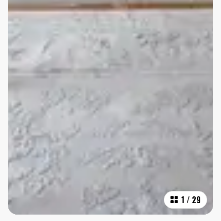
1
/
29