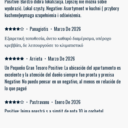
Positive: Bardzo dobra lokalizacja. Lepszej nie można sobie
wyobrazić. Lokal czysty. Negative: Asortyment w kuchni ( przybory
kuchene)wymaga uzupełnienia i odświeżenia.
·
Panagiotis
·
Marzo De 2026
Εξαιρετική τοποθεσία, άνετο καθαρό διαμέρισμα, υπέροχο
κρεββάτι, δε λειτουργούσε το κλιματιστικό
·
Arrieta
·
Marzo De 2026
Un Pequeño Gran Tesoro Positive: La ubicación del apartamento es
excelente y la atención del dueño siempre fue pronta y precisa
Negative: No puedo pensar en un negativo, al menos en relación de
lo que pagué
·
Pastravanu
·
Enero De 2026
Positive: Inima noastră s a simțit de nota 10 in cochetul
apartament, doar ca ni s-a părut cam frig in interior; este tipic
zonei mediteraneene sa pornească incalzirea centralizată la