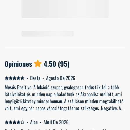
Opiniones
4.50
(
95
)
·
Beata
·
Agosto De 2026
Mesés Positive: A lokáció szuper, gyalogosan fedeztük fel a főbb
látnivalókat és minden nap elhaladtunk az Akropolisz mellett, ami
lenyűgöző látvány mindenhonnan. A szálláson minden megtalálható
volt, ami egy pár napos városlátogatáshoz szükséges. Negative: A
zuhanyzó csap okozott apró problémát, de lehet csak mi nem
érterrünk hozzá.😊
·
Alan
·
Abril De 2026