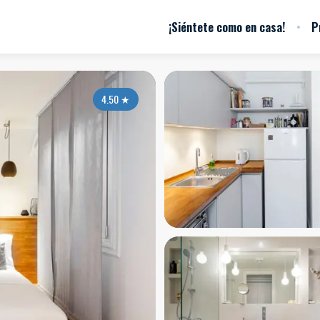
¡Siéntete como en casa!
P
4.50
★