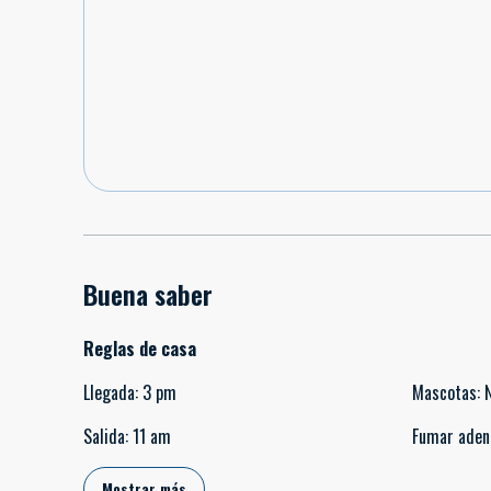
Buena saber
Reglas de casa
Llegada
:
3 pm
Mascotas
:
Salida
:
11 am
Fumar aden
Mostrar más