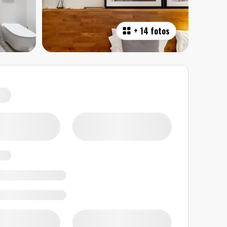
+
14 fotos