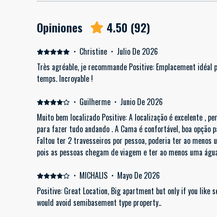
Opiniones
4.50
(
92
)
·
Christine
·
Julio De 2026
Très agréable, je recommande Positive: Emplacement idéal p
temps. Incroyable !
·
Guilherme
·
Junio De 2026
Muito bem localizado Positive: A localização é excelente , per
para fazer tudo andando . A Cama é confortável, boa opção para uma estadia curta . Negative:
Faltou ter 2 travesseiros por pessoa, poderia ter ao menos 
pois as pessoas chegam de viagem e ter ao menos uma água 
·
MICHALIS
·
Mayo De 2026
Positive: Great Location, Big apartment but only if you like 
would avoid semibasement type property..