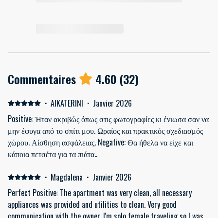
Commentaires
4.60
(
32
)
·
AIKATERINI
·
Janvier 2026
Positive: Ήταν ακριβώς όπως στις φωτογραφίες κι ένιωσα σαν να
μην έφυγα από το σπίτι μου. Ωραίος και πρακτικός σχεδιασμός
χώρου. Αίσθηση ασφάλειας. Negative: Θα ήθελα να είχε και
κάποια πετσέτα για τα πιάτα..
·
Magdalena
·
Janvier 2026
Perfect Positive: The apartment was very clean, all necessary
appliances was provided and utilities to clean. Very good
communication with the owner. I'm solo female traveling so I was