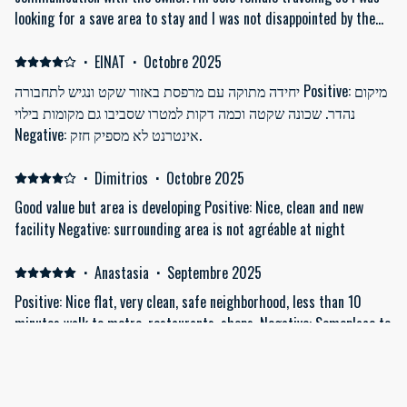
looking for a save area to stay and I was not disappointed by the
neighbourhood-very safe. Negative: The only thing missing was a
big mirror but still rating this apartament as 10:)
·
EINAT
·
Octobre 2025
יחידה מתוקה עם מרפסת באזור שקט ונגיש לתחבורה Positive: מיקום
נהדר. שכונה שקטה וכמה דקות למטרו שסביבו גם מקומות בילוי
Negative: אינטרנט לא מספיק חזק.
·
Dimitrios
·
Octobre 2025
Good value but area is developing Positive: Nice, clean and new
facility Negative: surrounding area is not agréable at night
·
Anastasia
·
Septembre 2025
Positive: Nice flat, very clean, safe neighborhood, less than 10
minutes walk to metro, restaurants, shops. Negative: Someplace to
store luggage. Needs more comfortable outdoor furniture. A litre
of bottled water would have been nice.