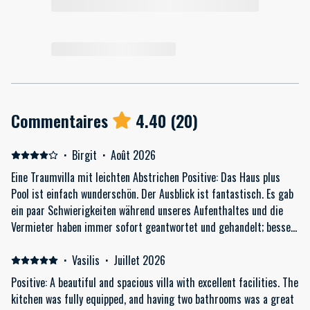
Commentaires
4.40
(
20
)
·
Birgit
·
Août 2026
Eine Traumvilla mit leichten Abstrichen Positive: Das Haus plus
Pool ist einfach wunderschön. Der Ausblick ist fantastisch. Es gab
ein paar Schwierigkeiten während unseres Aufenthaltes und die
Vermieter haben immer sofort geantwortet und gehandelt; besser
geht es nicht! Negative: In der Internetbeschreibung steht: die
Unterkunft gehört Ihnen ganz alleine. Dieses ist missverständlich,
·
Vasilis
·
Juillet 2026
da sich noch eine Art Doppelhaushälfte an die Villa anschließt,
Positive: A beautiful and spacious villa with excellent facilities. The
sodass man nicht alleine ist. Leider kann somit von links und auch
kitchen was fully equipped, and having two bathrooms was a great
von rechts auf den Poolbereich eingesehen werden. Wenn man