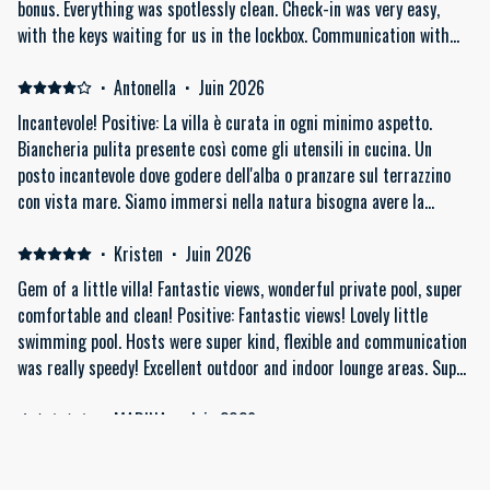
bonus. Everything was spotlessly clean. Check-in was very easy,
schon so ein Haus in einer wenig belebten Region mietet, möchte
with the keys waiting for us in the lockbox. Communication with
man eigentlich unbeobachtet den Pool/Terrasse nutzen können. Das
the host via WhatsApp was excellent, and they were always
ist aber leider nicht der Fall und sollte dann auch so beschrieben
friendly, responsive, and flexible. The villa has a large outdoor area
·
Antonella
·
Juin 2026
werden. Die Küchenausstattung ist nicht gerade hochwertig und
with a beautiful, crystal-clear swimming pool. Perched on a
Incantevole! Positive: La villa è curata in ogni minimo aspetto.
es ist wenig Kochgeschirr vorhanden.
hillside, it offers breathtaking views of the sea and the
Biancheria pulita presente così come gli utensili in cucina. Un
surrounding landscape. We’ve visited 36 Greek islands so far, and
posto incantevole dove godere dell'alba o pranzare sul terrazzino
this was one of the best places we’ve ever stayed. We highly
con vista mare. Siamo immersi nella natura bisogna avere la
recommend it!
macchina per raggiungere la villa. VALE LA PENA! Negative: Unico
peccato aver usato poco la piscina a causa della presenza delle api.
·
Kristen
·
Juin 2026
Credo sia un periodo però particolare. Piscina pulitissima però
Gem of a little villa! Fantastic views, wonderful private pool, super
sottolineo.
comfortable and clean! Positive: Fantastic views! Lovely little
swimming pool. Hosts were super kind, flexible and communication
was really speedy! Excellent outdoor and indoor lounge areas. Super
comfortable and clean in general. Great stay! Side note: you
definitely need a car Negative: The only thing that was a little
·
MARINA
·
Juin 2026
tough was finding the villa in the first place. The directions and
Positive: L'emplacement est incroyable. Negative: La piscine était
links in the various communication tools do not link up. But
salle a notre arrivée et pas de wifi.