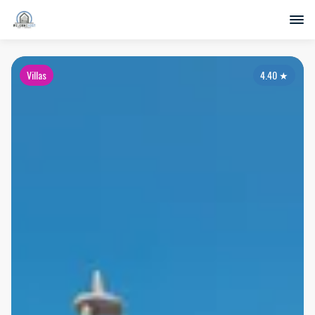
Villas
4.40
★