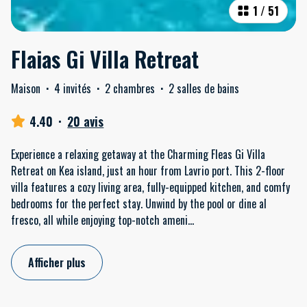
1
/
51
Flaias Gi Villa Retreat
Maison
·
4 invités
·
2 chambres
·
2 salles de bains
4.40
·
20 avis
Experience a relaxing getaway at the Charming Fleas Gi Villa
Retreat on Kea island, just an hour from Lavrio port. This 2-floor
villa features a cozy living area, fully-equipped kitchen, and comfy
bedrooms for the perfect stay. Unwind by the pool or dine al
fresco, all while enjoying top-notch ameni
...
Afficher plus