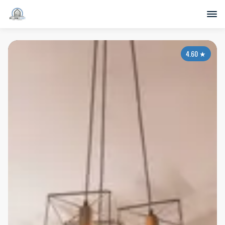
4.60
★