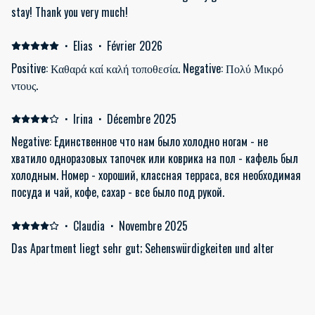
stay! Thank you very much!
·
Elias
·
Février 2026
Positive: Καθαρά καί καλή τοποθεσία. Negative: Πολύ Μικρό
ντους.
·
Irina
·
Décembre 2025
Negative: Единственное что нам было холодно ногам - не
хватило одноразовых тапочек или коврика на пол - кафель был
холодным. Номер - хороший, классная терраса, вся необходимая
посуда и чай, кофе, сахар - все было под рукой.
·
Claudia
·
Novembre 2025
Das Apartment liegt sehr gut; Sehenswürdigkeiten und alter
Stadtkern sind zu Fuß erreichbar. Positive: Die Lage des
Apartments ist sehr gut; man ist sofort im Treiben - positiv
gesehen! Ein paar Schritte um die Ecke und man sieht die