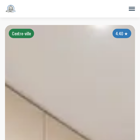
Centre-ville
4.40
★