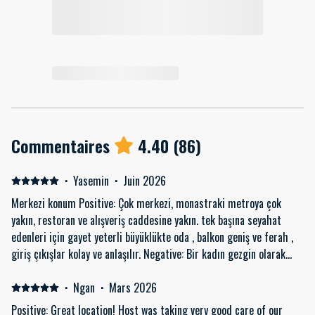
Commentaires
4.40
(
86
)
·
Yasemin
·
Juin 2026
Merkezi konum Positive: Çok merkezi, monastraki metroya çok
yakın, restoran ve alışveriş caddesine yakın. tek başına seyahat
edenleri için gayet yeterli büyüklükte oda , balkon geniş ve ferah ,
giriş çıkışlar kolay ve anlaşılır. Negative: Bir kadın gezgin olarak
evde bir boy aynası isterdim . sıcak suyla banyo yapabilmek için 30
dakika beklemeniz gerekiyor .
·
Ngan
·
Mars 2026
Positive: Great location! Host was taking very good care of our