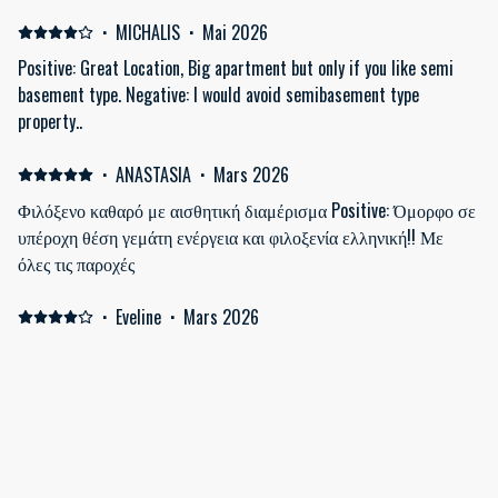
de água na chegada , pois as pessoas chegam de viagem e ter ao
menos uma água para beber seria importante .
·
MICHALIS
·
Mai 2026
Positive: Great Location, Big apartment but only if you like semi
basement type. Negative: I would avoid semibasement type
property..
·
ANASTASIA
·
Mars 2026
Φιλόξενο καθαρό με αισθητική διαμέρισμα Positive: Όμορφο σε
υπέροχη θέση γεμάτη ενέργεια και φιλοξενία ελληνική!! Με
όλες τις παροχές
·
Eveline
·
Mars 2026
Mooi verblijf met een super locatie tegenover de Acropolis.
Afficher tous les 92 commentaires