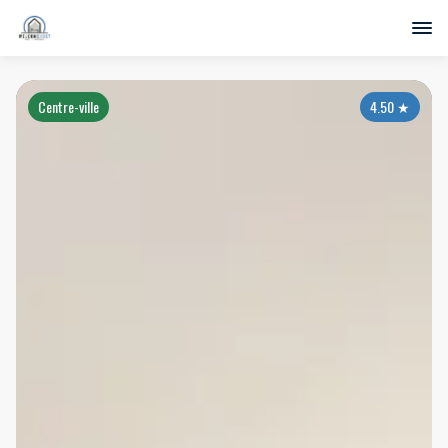
Centre-ville
4.50
★