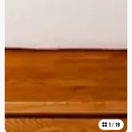
1
/
19