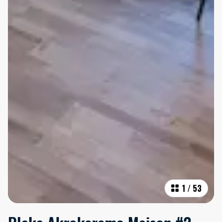
1
/
53