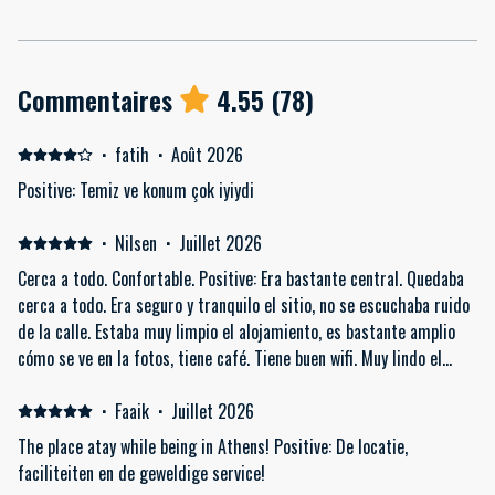
Commentaires
4.55
(
78
)
·
fatih
·
Août 2026
Positive: Temiz ve konum çok iyiydi
·
Nilsen
·
Juillet 2026
Cerca a todo. Confortable. Positive: Era bastante central. Quedaba
cerca a todo. Era seguro y tranquilo el sitio, no se escuchaba ruido
de la calle. Estaba muy limpio el alojamiento, es bastante amplio
cómo se ve en la fotos, tiene café. Tiene buen wifi. Muy lindo el
alojamiento. Respondían rápido los mensajes frente a cualquier
solicitud.
·
Faaik
·
Juillet 2026
The place atay while being in Athens! Positive: De locatie,
faciliteiten en de geweldige service!