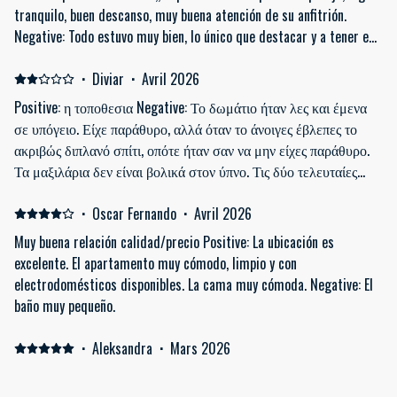
tranquilo, buen descanso, muy buena atención de su anfitrión.
Negative: Todo estuvo muy bien, lo único que destacar y a tener en
cuenta es que hay que accionar un botón del tablero eléctrico para
calentar 30 min. antes el agua de la ducha (está aclarado en la
·
Diviar
·
Avril 2026
reserva)
Positive: η τοποθεσια Negative: Το δωμάτιο ήταν λες και έμενα
σε υπόγειο. Είχε παράθυρο, αλλά όταν το άνοιγες έβλεπες το
ακριβώς διπλανό σπίτι, οπότε ήταν σαν να μην είχες παράθυρο.
Τα μαξιλάρια δεν είναι βολικά στον ύπνο. Τις δύο τελευταίες
μέρες είχε μια φασαρία διαρκώς, ειδικά το απόγευμα και το
βράδυ, από τα υπόλοιπα σπίτια, μέχρι που τους έκανα
·
Oscar Fernando
·
Avril 2026
παρατηρήσεις για τη φασαρία που έκαναν.
Muy buena relación calidad/precio Positive: La ubicación es
excelente. El apartamento muy cómodo, limpio y con
electrodomésticos disponibles. La cama muy cómoda. Negative: El
baño muy pequeño.
·
Aleksandra
·
Mars 2026
Positive: Bardzo podobała mi się przestrzeń w apartamencie — był