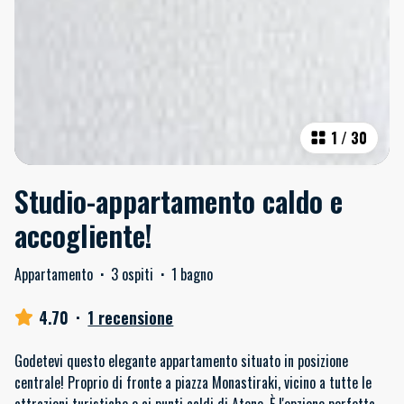
1
/
30
Studio-appartamento caldo e
accogliente!
Appartamento
·
3 ospiti
·
1 bagno
4.70
·
1 recensione
Godetevi questo elegante appartamento situato in posizione
centrale! Proprio di fronte a piazza Monastiraki, vicino a tutte le
attrazioni turistiche e ai punti caldi di Atene. È l'opzione perfetta