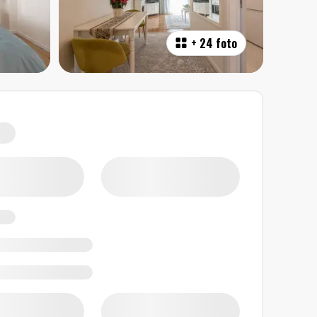
+
24 foto