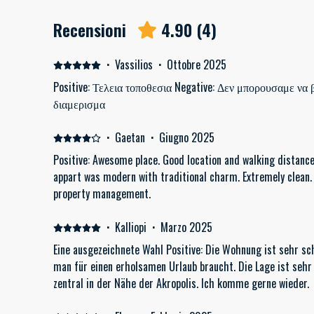
Recensioni
4.90
(
4
)
·
Vassilios
·
Ottobre 2025
Positive: Τελεια τοποθεσια Negative: Δεν μπορουσαμε να
διαμερισμα
·
Gaetan
·
Giugno 2025
Positive: Awesome place. Good location and walking distance 
appart was modern with traditional charm. Extremely clean
property management.
·
Kalliopi
·
Marzo 2025
Eine ausgezeichnete Wahl Positive: Die Wohnung ist sehr sch
man für einen erholsamen Urlaub braucht. Die Lage ist sehr
zentral in der Nähe der Akropolis. Ich komme gerne wieder.