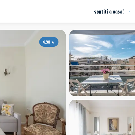
sentiti a casa!
4.90
★