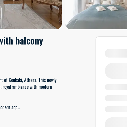
with balcony
t of Koukaki, Athens. This newly
c, royal ambiance with modern
modern sop
...