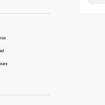
rice
net
nsore