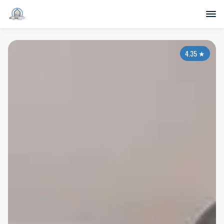
4.35
★