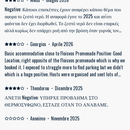
Negative: Κάποιοι επισκέπτες έχουν αναφέρει κάποιο θέμα που
αφορα το ζεστό νερό. Η αναφορά έγινε το 2025 και απ'οτι
φαίνεται δεν έχει διορθωθεί. Το ζεστό νερό δεν είναι επαρκές
αλλά κυρίως δεν υπάρχει ροή από την βρύση όταν γυρνάς τον
διακόπτη της βρυσης για να έρθει το ζεστό νερό. Επισης στο
σπίτι βρήκαμε 2 ψόφιες κατσαρίδες. Το μπαλκόνι βρωμικο και
·
Georgios
·
Aprile 2026
έχει μια γλάστρα χωρίς φυτά γεμάτη με τσιγάρα. Το επόμενο
Basic accommodation close to Floisvos Promenade Positive: Good
πρόβλημα που αντιμετωπίσαμε είναι ότι το διπλό κρεβάτι
Location, right opposite of the Floisvos promenade which is why we
αποτελείται από δύο μόνα στρώματα ενωμένα και το οποίο
booked it. I expeced to struggle more to find parking but we didn't
δημιουργεί πρόβλημα όταν πρόκειται να κοιμηθεί ζευγάρι και θα
which is a huge positive. Hosts were organised and sent lots of
έπρεπε να αναφέρεται πριν κάνει κάποιος κράτηση.
detailed instructions. Negative: Both ACs made strong noises at
night when on high power. There was no Microwave which I think it
·
Theodorou
·
Dicembre 2025
is rather basic (didn't check it on description but I think it should
ΑΝΕΤΗ Negative: ΥΠΗΡΧΕ ΠΡΟΒΛΗΜΑ ΣΤΟ
be always a standard. Cleaning could be a bit more thorough
ΘΕΡΜΟΣΥΦΩΝΟ, ΕΣΤΑΖΕ ΟΤΑΝ ΤΟ ΑΝΑΒΑΜΕ.
overall. It is a basic apartment overall and it is 2-3 blocks from
the closest amenities like a supermarket.
·
Anonimo
·
Novembre 2025
ΑΠΟΓΟΗΤΕΥΣΗ Negative: Ενω ειχα πει οτι θα κανω check in