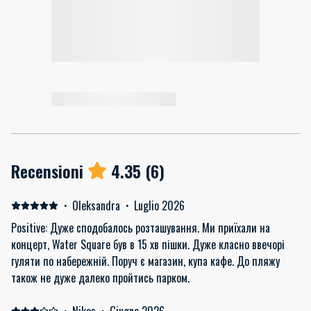
Recensioni
4.35
(
6
)
·
Oleksandra
·
Luglio 2026
Positive: Дуже сподобалось розташування. Ми приїхали на
концерт, Water Squarе був в 15 хв пішки. Дуже класно ввечорі
гуляти по набережній. Поруч є магазин, купа кафе. До пляжу
також не дуже далеко пройтись парком.
·
Nikos
·
Giugno 2026