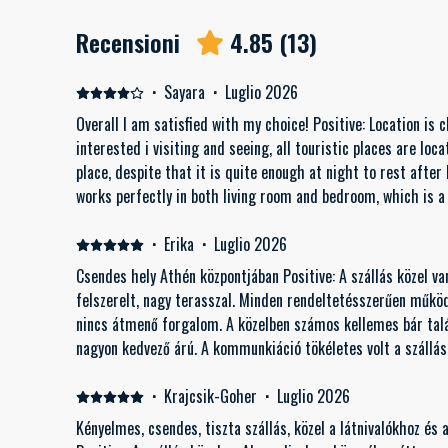
Recensioni
4.85
(
13
)
·
Sayara
·
Luglio 2026
Overall I am satisfied with my choice! Positive: Location is 
interested i visiting and seeing, all touristic places are lo
place, despite that it is quite enough at night to rest after 
works perfectly in both living room and bedroom, which is 
to Athens. The host was always in contact and made my solo 
Negative: The only thing missing for me was a washing machi
·
Erika
·
Luglio 2026
for several days that would be useful, considering hot weat
Csendes hely Athén központjában Positive: A szállás közel van
felszerelt, nagy terasszal. Minden rendeltetésszerűen működ
nincs átmenő forgalom. A közelben számos kellemes bár tal
nagyon kedvező árú. A kommunkiáció tökéletes volt a szállás
magunkat, szívesen visszamennénk!
·
Krajcsik-Goher
·
Luglio 2026
Kényelmes, csendes, tiszta szállás, közel a látnivalókhoz és