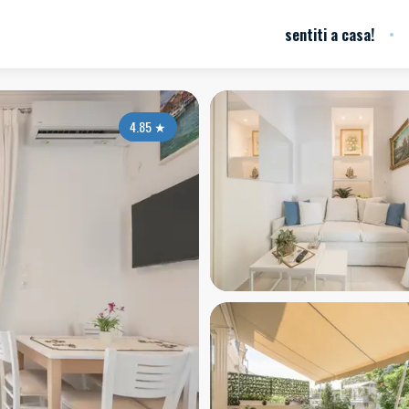
sentiti a casa!
4.85
★