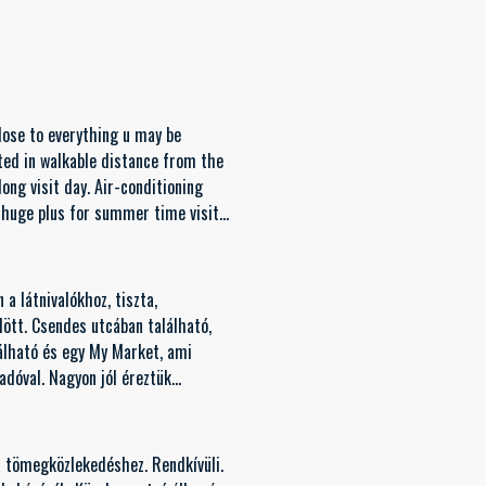
close to everything u may be
cated in walkable distance from the
long visit day. Air-conditioning
a huge plus for summer time visit
trip better! I appreciate that.
ne. I think for people travelling
her in Athens in summer.
 a látnivalókhoz, tiszta,
ött. Csendes utcában található,
álható és egy My Market, ami
adóval. Nagyon jól éreztük
 a tömegközlekedéshez. Rendkívüli.