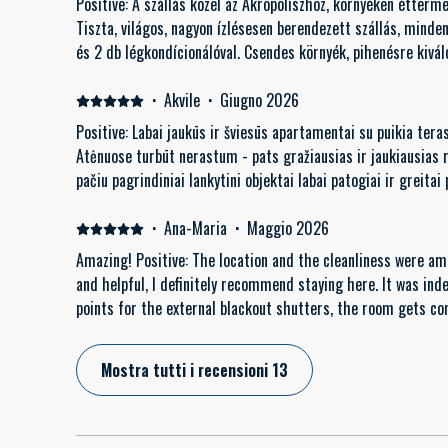
Positive: A szállás közel az Akropoliszhoz, környéken étterm
Tiszta, világos, nagyon ízlésesen berendezett szállás, mind
és 2 db légkondícionálóval. Csendes környék, pihenésre kivál
saját weboldala ahol minden hasznos információ megtalálhat
Negative: Nincs ilyen.
·
Akvile
·
Giugno 2026
Positive: Labai jaukūs ir šviesūs apartamentai su puikia tera
Atėnuose turbūt nerastum - pats gražiausias ir jaukiausias 
pačiu pagrindiniai lankytini objektai labai patogiai ir greitai 
·
Ana-Maria
·
Maggio 2026
Amazing! Positive: The location and the cleanliness were ama
and helpful, I definitely recommend staying here. It was ind
points for the external blackout shutters, the room gets com
Mostra tutti i recensioni 13