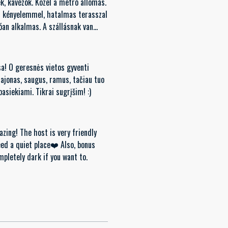
ek, kávézók. Közel a metró állomás.
en kényelemmel, hatalmas terasszal
óan alkalmas. A szállásnak van
ó. Mindenkinek szívből ajánlom.
sa! O geresnės vietos gyventi
rajonas, saugus, ramus, tačiau tuo
pasiekiami. Tikrai sugrįšim! :)
zing! The host is very friendly
eed a quiet place❤️ Also, bonus
pletely dark if you want to.