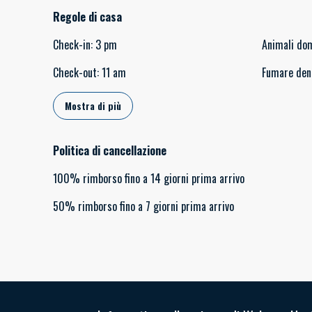
Regole di casa
Check-in
:
3 pm
Animali do
Check-out
:
11 am
Fumare den
Mostra di più
Politica di cancellazione
100
%
rimborso
fino a
14 giorni
prima
arrivo
50
%
rimborso
fino a
7 giorni
prima
arrivo