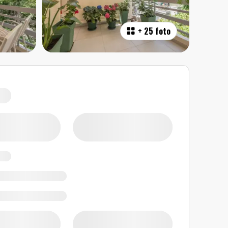
+
25 foto