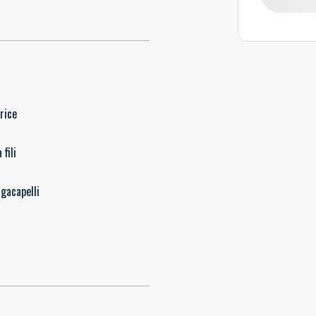
rice
 fili
gacapelli