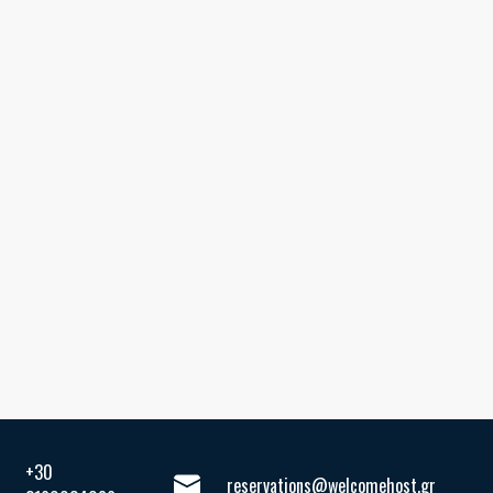
+30
reservations@welcomehost.gr