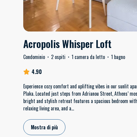
Acropolis Whisper Loft
Condominio
·
2 ospiti
·
1 camera da letto
·
1 bagno
4.90
Experience cozy comfort and uplifting vibes in our sunlit ap
Plaka. Located just steps from Adrianou Street, Athens’ mos
bright and stylish retreat features a spacious bedroom wit
relaxing living area, and a
...
Mostra di più