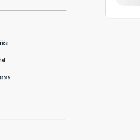
rice
net
nsore