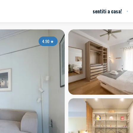
sentiti a casa!
4.90
★