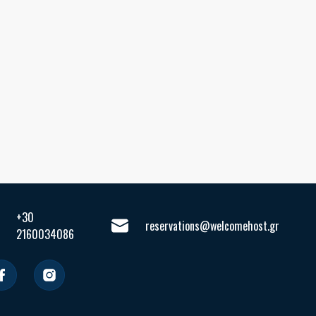
+30
reservations@welcomehost.gr
2160034086