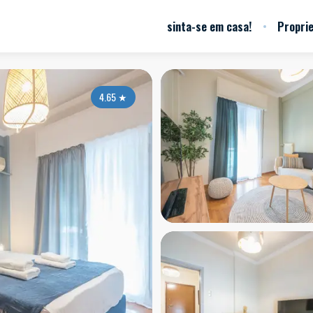
sinta-se em casa!
Propri
4.65
★