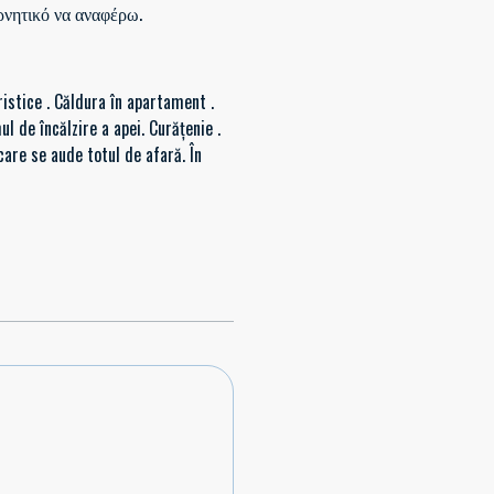
αρνητικό να αναφέρω.
ristice . Căldura în apartament .
l de încălzire a apei. Curățenie .
are se aude totul de afară. În