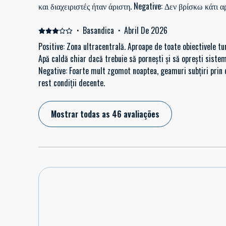
και διαχειριστές ήταν άριστη. Negative: Δεν βρίσκω κάτι 
·
Basandica
·
Abril De 2026
Positive: Zona ultracentrală. Aproape de toate obiectivele tu
Apă caldă chiar dacă trebuie să pornești și să oprești sistemu
Negative: Foarte mult zgomot noaptea, geamuri subțiri prin c
rest condiții decente.
Mostrar todas as 46 avaliações