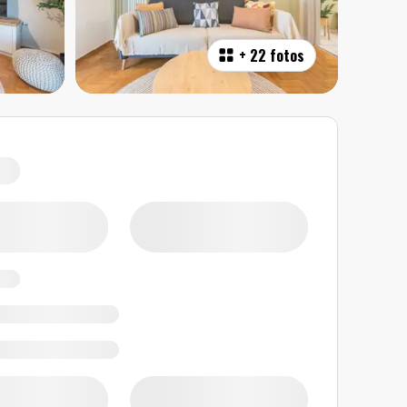
+
22 fotos