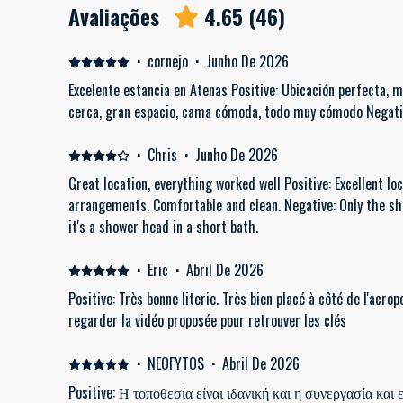
Avaliações
4.65
(
46
)
·
cornejo
·
Junho De 2026
Excelente estancia en Atenas Positive: Ubicación perfecta, 
cerca, gran espacio, cama cómoda, todo muy cómodo Negati
·
Chris
·
Junho De 2026
Great location, everything worked well Positive: Excellent lo
arrangements. Comfortable and clean. Negative: Only the show
it's a shower head in a short bath.
·
Eric
·
Abril De 2026
Positive: Très bonne literie. Très bien placé à côté de l'acro
regarder la vidéo proposée pour retrouver les clés
·
NEOFYTOS
·
Abril De 2026
Positive: Η τοποθεσία είναι ιδανική και η συνεργασία και 