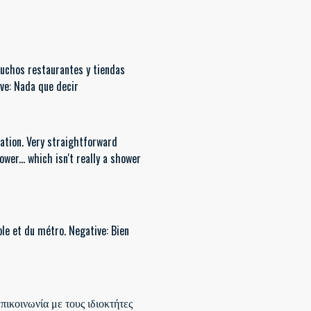
muchos restaurantes y tiendas
ve: Nada que decir
cation. Very straightforward
er... which isn't really a shower
pole et du métro. Negative: Bien
επικοινωνία με τους ιδιοκτήτες