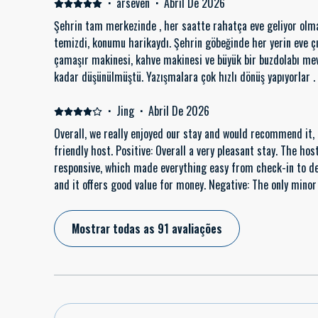
·
arseven
·
Abril De 2026
Şehrin tam merkezinde , her saatte rahatça eve geliyor olma
temizdi, konumu harikaydı. Şehrin göbeğinde her yerin eve ç
çamaşır makinesi, kahve makinesi ve büyük bir buzdolabı mevcut. Çöp poşetlerinin yedeklerine
kadar düşünülmüştü. Yazışmalara çok hızlı dönüş yapıyorlar . Keyifli bir yer kesinlikle tavsiye
ederim. Negative: Sıcak su için biraz beklemesek daha iyi olur
·
Jing
·
Abril De 2026
Overall, we really enjoyed our stay and would recommend it, 
friendly host. Positive: Overall a very pleasant stay. The ho
responsive, which made everything easy from check-in to dep
and it offers good value for money. Negative: The only mino
water takes about 30 minutes to heat up after switching it 
the small side.
Mostrar todas as 91 avaliações