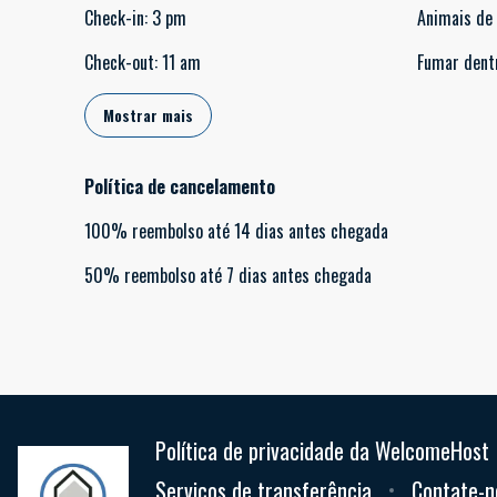
Check-in
:
3 pm
Animais de
Check-out
:
11 am
Fumar dent
Mostrar mais
Política de cancelamento
100
%
reembolso
até
14 dias
antes
chegada
50
%
reembolso
até
7 dias
antes
chegada
Política de privacidade da WelcomeHost
Serviços de transferência
Contate-n