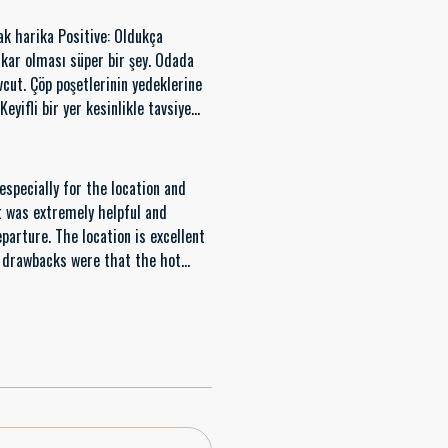
k harika Positive: Oldukça
ıkar olması süper bir şey. Odada
 :)
especially for the location and
st was extremely helpful and
arture. The location is excellent
r drawbacks were that the hot
on, and the bathroom is a bit on