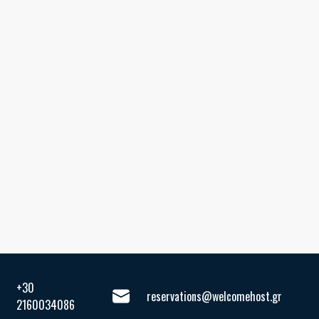
+30
reservations@welcomehost.gr
2160034086