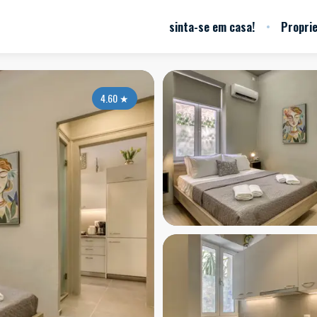
sinta-se em casa!
Propri
4.60
★