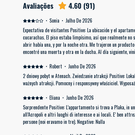
Avaliações
4.60
(
91
)
·
Sonia
·
Julho De 2026
Expectativa de visitantes Positive: La ubicación y el aparta
cucarachas. El piso estaba limpísimo, así que realmente no 
abrir había una, y por la noche otra. Me trajeron un producto 
encontré una muerta y otra en la ducha. Al día siguiente, vi
y toallas, y ya no hubo más.
·
Robert
·
Junho De 2026
2 dniowy pobyt w Atenach. Zwiedzanie atrakcji Positive: Loka
ważnych atrakcji. Pomocny i responsywny właściciel. Wyposaż
·
Eliana
·
Junho De 2026
Sorprendente Positive: L’appartamento si trova a Plaka, in un
all’Acropoli e altri luoghi di interesse e ai locali. E’ ben at
persone (noi eravamo in tre). Negative: Nulla