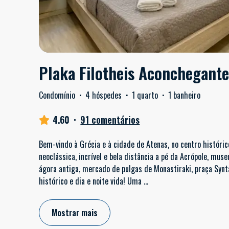
Plaka Filotheis Aconchegant
Condomínio
·
4 hóspedes
·
1 quarto
·
1 banheiro
4.60
·
91 comentários
Bem-vindo à Grécia e à cidade de Atenas, no centro históri
neoclássica, incrível e bela distância a pé da Acrópole, museu
ágora antiga, mercado de pulgas de Monastiraki, praça Sy
histórico e dia e noite vida! Uma
...
Mostrar mais