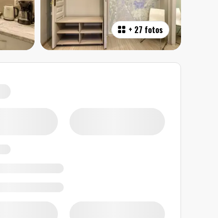
+
27 fotos